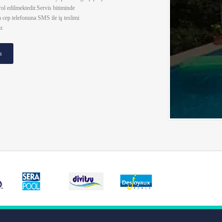
trol edilmektedir.Servis bitiminde
 cep telefonuna SMS ile iş teslimi
r.
ı