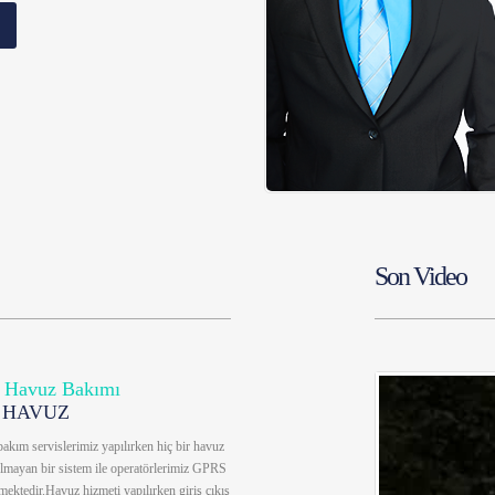
Son Video
 Havuz Bakımı
 HAVUZ
kım servislerimiz yapılırken hiç bir havuz
lmayan bir sistem ile operatörlerimiz GPRS
lmektedir.Havuz hizmeti yapılırken giriş çıkış