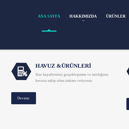
ANA SAYFA
HAKKIMIZDA
ÜRÜNLER
HAVUZ &ÜRÜNLERI
Size hayallerinizi gerçekleştirme ve istediğiniz
havuza sahip olma imkanı veriyoruz.
Devamı