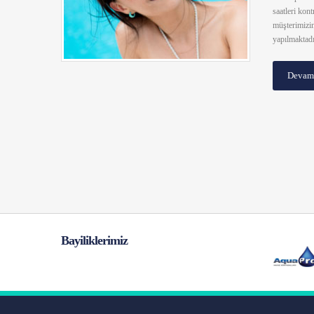
saatleri kon
müşterimizin
yapılmaktadı
Devam
Bayiliklerimiz