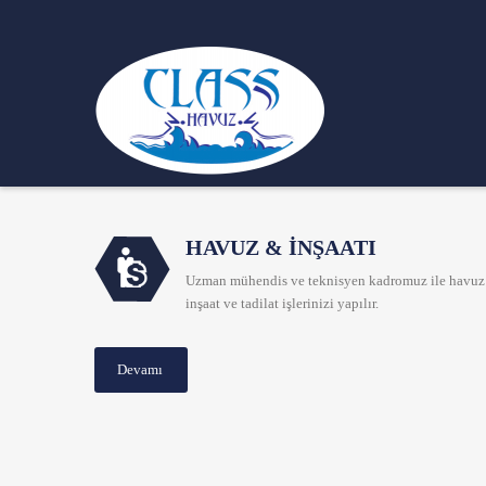
HAVUZ & İNŞAATI
Uzman mühendis ve teknisyen kadromuz ile havuz
inşaat ve tadilat işlerinizi yapılır.
Devamı