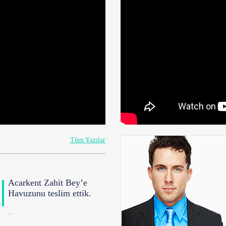
Tüm Yazılar
Acarkent Zahit Bey’e
Havuzunu teslim ettik.
R
...