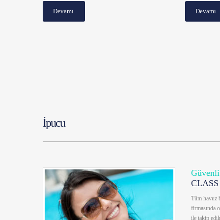
Devamı
Devamı
İpucu
Güvenli
CLASS
Tüm havuz ba
firmasında o
ile takip edi