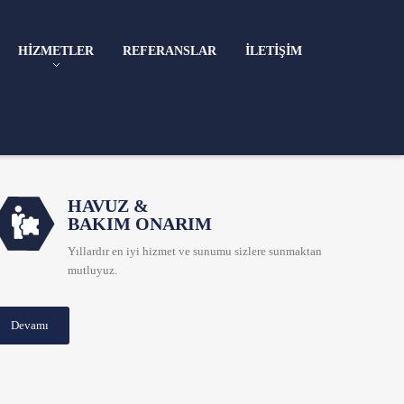
HIZMETLER
REFERANSLAR
İLETIŞIM
HAVUZ &
BAKIM ONARIM
Yıllardır en iyi hizmet ve sunumu sizlere sunmaktan
mutluyuz.
Devamı