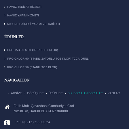
HAVUZ TADILAT HIZMETI
HAVUZ YAPIM HIZMETI
MAKİNE DAİRESİ YAPIMI VE TADİLATI
ÜRÜNLER
PRO TAB 90 (200 GR.TABLET KLOR)
PRO CHLOR 90 (STABILIZATÖRLÜ TOZ KLOR) TCCA-GRNL.
PRO CHLOR 56 (STABIL TOZ KLOR)
NAVIGATION
ARŞIVE
GÖRÜŞLER
ÜRÜNLER
SIK SORULAN SORULAR
YAZILAR
Fatih Mah. Çavuşbaşı Cumhuriyet Cad.
No:381/A, 34830 BEYKOZ/İstanbul.
Tel: +(0216) 599 00 54