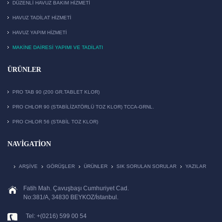
DÜZENLI HAVUZ BAKIM HIZMETI
HAVUZ TADILAT HIZMETI
HAVUZ YAPIM HIZMETI
MAKİNE DAİRESİ YAPIMI VE TADİLATI
ÜRÜNLER
PRO TAB 90 (200 GR.TABLET KLOR)
PRO CHLOR 90 (STABILIZATÖRLÜ TOZ KLOR) TCCA-GRNL.
PRO CHLOR 56 (STABIL TOZ KLOR)
NAVIGATION
ARŞIVE
GÖRÜŞLER
ÜRÜNLER
SIK SORULAN SORULAR
YAZILAR
Fatih Mah. Çavuşbaşı Cumhuriyet Cad.
No:381/A, 34830 BEYKOZ/İstanbul.
Tel: +(0216) 599 00 54