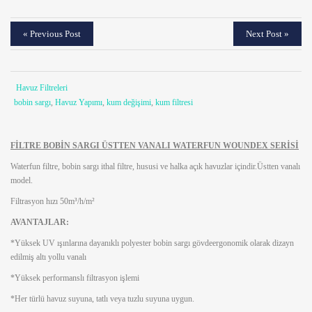
« Previous Post
Next Post »
Havuz Filtreleri
bobin sargı
,
Havuz Yapımı
,
kum değişimi
,
kum filtresi
FİLTRE BOBİN SARGI ÜSTTEN VANALI WATERFUN WOUNDEX SERİSİ
Waterfun filtre, bobin sargı ithal filtre, hususi ve halka açık havuzlar içindir.Üstten vanalı
model.
Filtrasyon hızı 50m³/h/m²
AVANTAJLAR:
*Yüksek UV ışınlarına dayanıklı polyester bobin sargı gövdeergonomik olarak dizayn
edilmiş altı yollu vanalı
*Yüksek performanslı filtrasyon işlemi
*Her türlü havuz suyuna, tatlı veya tuzlu suyuna uygun.