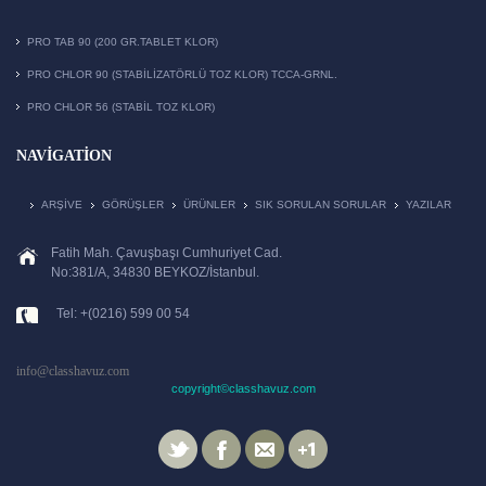
PRO TAB 90 (200 GR.TABLET KLOR)
PRO CHLOR 90 (STABILIZATÖRLÜ TOZ KLOR) TCCA-GRNL.
PRO CHLOR 56 (STABIL TOZ KLOR)
NAVIGATION
ARŞIVE
GÖRÜŞLER
ÜRÜNLER
SIK SORULAN SORULAR
YAZILAR
Fatih Mah. Çavuşbaşı Cumhuriyet Cad.
No:381/A, 34830 BEYKOZ/İstanbul.
Tel: +(0216) 599 00 54
info@classhavuz.com
copyright©classhavuz.com