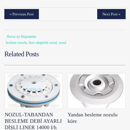
« Previous Post
Next Post »
Havuz içi Ekipmanlar
besleme nozulu
,
liner adaptörlü nozul
,
nozul
Related Posts
NOZUL-TABANDAN
Yandan besleme nozulu
BESLEME DEBİ AYARLI
küre
DİŞLİ LINER 14000 I/h