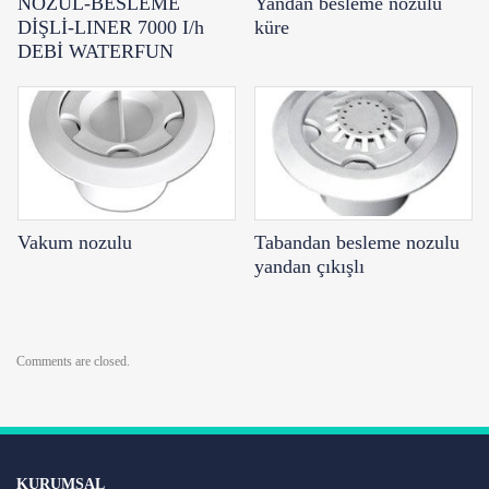
NOZUL-BESLEME
Yandan besleme nozulu
DİŞLİ-LINER 7000 I/h
küre
DEBİ WATERFUN
Vakum nozulu
Tabandan besleme nozulu
yandan çıkışlı
Comments are closed.
KURUMSAL