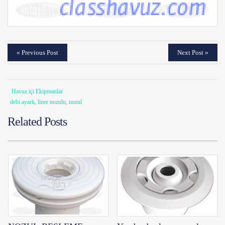
« Previous Post
Next Post »
Havuz içi Ekipmanlar
debi ayarlı
,
liner nozulu
,
nozul
Related Posts