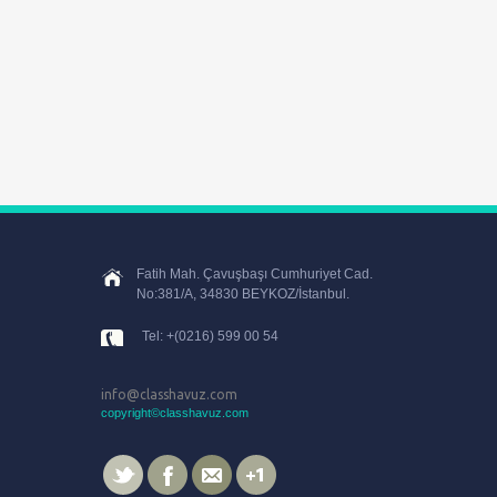
Fatih Mah. Çavuşbaşı Cumhuriyet Cad.
No:381/A, 34830 BEYKOZ/İstanbul.
Tel: +(0216) 599 00 54
info@classhavuz.com
copyright©classhavuz.com