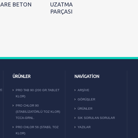
ARE BETON
UZATMA
PARÇASI
ÜRÜNLER
NAVIGATION
TI
PRO TAB 90 (200 GR.TABLET
ARŞIVE
KLOR)
GÖRÜŞLER
PRO CHLOR 90
ÜRÜNLER
(STABILIZATÖRLÜ TOZ KLOR)
TCCA-GRNL.
SIK SORULAN SORULAR
PRO CHLOR 56 (STABIL TOZ
YAZILAR
KLOR)