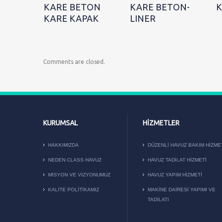
KARE BETON
KARE BETON-
K
KARE KAPAK
LINER
Comments are closed.
KURUMSAL
HIZMETLER
HAKKIMIZDA
DÜZENLI HAVUZ BAKIM HIZME
NEDEN CLASS HAVUZ
HAVUZ TADILAT HIZMETI
MISYON VE VIZYONUMUZ
HAVUZ YAPIM HIZMETI
KALITE POLITIKAMIZ
MAKİNE DAİRESİ YAPIMI VE
TADİLATI