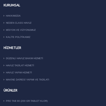
KURUMSAL
HAKKIMIZDA
NEDEN CLASS HAVUZ
MISYON VE VIZYONUMUZ
KALITE POLITIKAMIZ
HIZMETLER
DÜZENLI HAVUZ BAKIM HIZMETI
HAVUZ TADILAT HIZMETI
HAVUZ YAPIM HIZMETI
MAKİNE DAİRESİ YAPIMI VE TADİLATI
ÜRÜNLER
PRO TAB 90 (200 GR.TABLET KLOR)