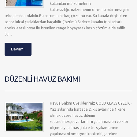
kullanılan malzemelerin
kalitesizliği,malzemenin ömrünü bitirmesi gibi
sebeplerden olabilir.Bu sorunun birkaç çözümü var. Su kanala düştükten
sonra kılcal çatlaklardan kaçabilir Çözümü Sadece kanalın içini astarlı
epoksi esaslı boya ile istenilen renge boyayarak kesin çözüm elde edilir
Su…
Devamı
DÜZENLİ HAVUZ BAKIMI
Havuz Bakım Üyeliklerimiz GOLD CLASS ÜYELİK -
Yaz aylarında haftada 2, kış aylarında 1 kere
olmak üzere havuz dibinin
süpürülmesi,duvarların fırçalanması,ph ve klor
ölçümü yapılması ,filtre ters yıkamasının
yapılması,otomasyon kontrolü,gereken