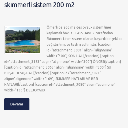
skımmerli sistem 200 m2
Ömerli de 200 m2 desjoyaux sistem liner
kaplamalı havuz CLASS HAVUZ tarafından
Skimmerli Liner sistem olarak başarılı bir şeklide
değiştirilmiş ve teslim edilmiştir. [caption
id="attachment_3091" align="alignnone"
width="300"] SON HALİ[/caption] [caption
id="attachment_3183" align="alignnone" width="300"] ÖNCESİ[/caption]
[caption id="attachment_3063" align="alignnone" width="300"] SU
BOŞALTILMIŞ HALİ[/caption] [caption id="attachment_3071"
align="alignnone" width="169"] SKIMMER HATLARI VE BESİ
HATLARI[/caption] [caption id="attachment_3080" align="alignnone"
width="136"] DESJOYAUX…
Devamı