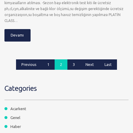
kimyasalların atılması. -Sezon başı elektronik test kiti ile ücretsiz
ph,cl,cyn,alkalinite ve bağlı klor ölçümü,su değişim gerektiğinde ücretsiz
organizasyon,su boşaltma ve boş havuz temizliğinin yapılması PLATİN
CLASS…
Devamı
Previous
1
2
3
Next
Last
Categories
Acarkent
Genel
Haber