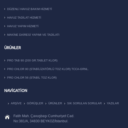
DÜZENLI HAVUZ BAKIM HIZMETI
HAVUZ TADILAT HIZMETI
HAVUZ YAPIM HIZMETI
MAKİNE DAİRESİ YAPIMI VE TADİLATI
ÜRÜNLER
PRO TAB 90 (200 GR.TABLET KLOR)
PRO CHLOR 90 (STABILIZATÖRLÜ TOZ KLOR) TCCA-GRNL.
PRO CHLOR 56 (STABIL TOZ KLOR)
NAVIGATION
ARŞIVE
GÖRÜŞLER
ÜRÜNLER
SIK SORULAN SORULAR
YAZILAR
Fatih Mah. Çavuşbaşı Cumhuriyet Cad.
No:381/A, 34830 BEYKOZ/İstanbul.