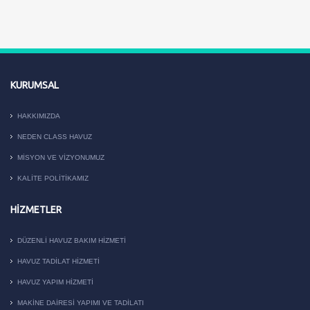
KURUMSAL
HAKKIMIZDA
NEDEN CLASS HAVUZ
MISYON VE VIZYONUMUZ
KALITE POLITIKAMIZ
HIZMETLER
DÜZENLI HAVUZ BAKIM HIZMETI
HAVUZ TADILAT HIZMETI
HAVUZ YAPIM HIZMETI
MAKİNE DAİRESİ YAPIMI VE TADİLATI