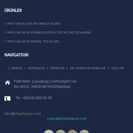
ÜRÜNLER
PRO TAB 90 (200 GR.TABLET KLOR)
PRO CHLOR 90 (STABILIZATÖRLÜ TOZ KLOR) TCCA-GRNL.
PRO CHLOR 56 (STABIL TOZ KLOR)
NAVIGATION
ARŞIVE
GÖRÜŞLER
ÜRÜNLER
SIK SORULAN SORULAR
YAZILAR
Fatih Mah. Çavuşbaşı Cumhuriyet Cad.
No:381/A, 34830 BEYKOZ/İstanbul.
Tel: +(0216) 599 00 54
info@classhavuz.com
copyright©classhavuz.com