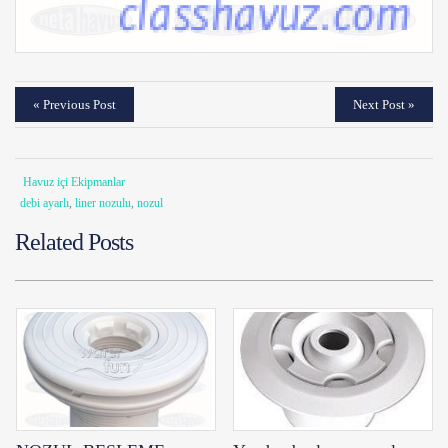
« Previous Post
Next Post »
Havuz içi Ekipmanlar
debi ayarlı
,
liner nozulu
,
nozul
Related Posts