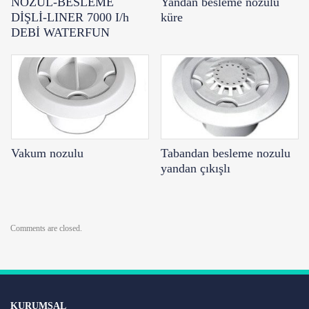
NOZUL-BESLEME
Yandan besleme nozulu
DİŞLİ-LINER 7000 I/h
küre
DEBİ WATERFUN
Vakum nozulu
Tabandan besleme nozulu
yandan çıkışlı
Comments are closed.
KURUMSAL