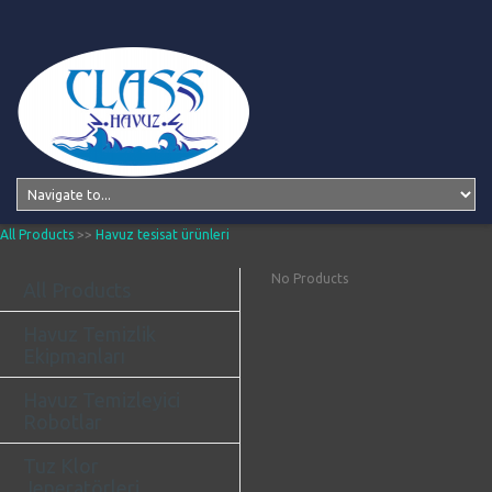
All Products
>>
Havuz tesisat ürünleri
No Products
All Products
Havuz Temizlik
Ekipmanları
Havuz Temizleyici
Robotlar
Tuz Klor
Jeneratörleri