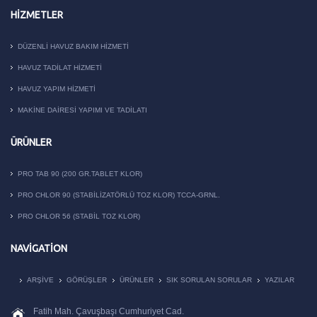
HIZMETLER
DÜZENLI HAVUZ BAKIM HIZMETI
HAVUZ TADILAT HIZMETI
HAVUZ YAPIM HIZMETI
MAKİNE DAİRESİ YAPIMI VE TADİLATI
ÜRÜNLER
PRO TAB 90 (200 GR.TABLET KLOR)
PRO CHLOR 90 (STABILIZATÖRLÜ TOZ KLOR) TCCA-GRNL.
PRO CHLOR 56 (STABIL TOZ KLOR)
NAVIGATION
ARŞIVE
GÖRÜŞLER
ÜRÜNLER
SIK SORULAN SORULAR
YAZILAR
Fatih Mah. Çavuşbaşı Cumhuriyet Cad.