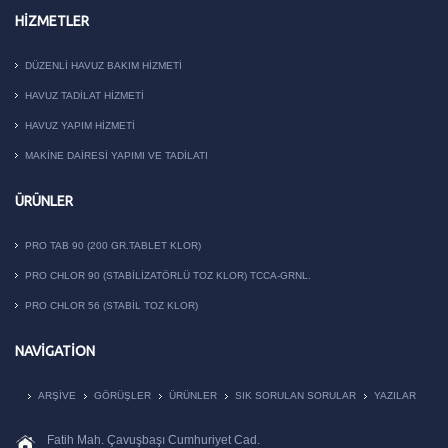
HIZMETLER
DÜZENLI HAVUZ BAKIM HIZMETI
HAVUZ TADILAT HIZMETI
HAVUZ YAPIM HIZMETI
MAKİNE DAİRESİ YAPIMI VE TADİLATI
ÜRÜNLER
PRO TAB 90 (200 GR.TABLET KLOR)
PRO CHLOR 90 (STABILIZATÖRLÜ TOZ KLOR) TCCA-GRNL.
PRO CHLOR 56 (STABIL TOZ KLOR)
NAVIGATION
ARŞIVE
GÖRÜŞLER
ÜRÜNLER
SIK SORULAN SORULAR
YAZILAR
Fatih Mah. Çavuşbaşı Cumhuriyet Cad.