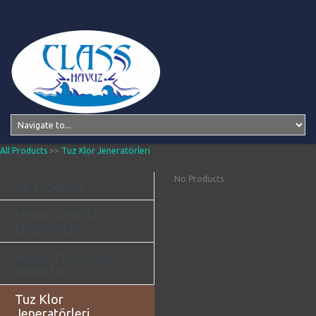
All Products
>>
Tuz Klor Jeneratörleri
No Products
All Products
Havuz Temizlik
Ekipmanları
Havuz Temizleyici
Robotlar
Tuz Klor
Jeneratörleri