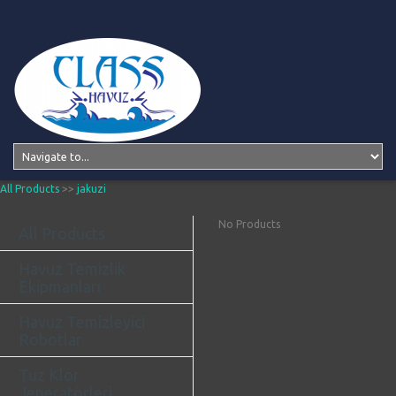
All Products
>>
jakuzi
No Products
All Products
Havuz Temizlik
Ekipmanları
Havuz Temizleyici
Robotlar
Tuz Klor
Jeneratörleri