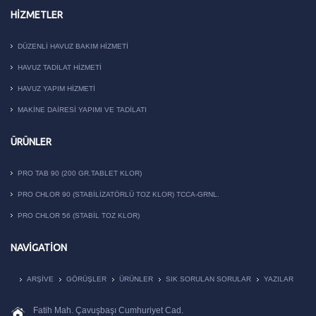
HIZMETLER
DÜZENLI HAVUZ BAKIM HIZMETI
HAVUZ TADILAT HIZMETI
HAVUZ YAPIM HIZMETI
MAKİNE DAİRESİ YAPIMI VE TADİLATI
ÜRÜNLER
PRO TAB 90 (200 GR.TABLET KLOR)
PRO CHLOR 90 (STABILIZATÖRLÜ TOZ KLOR) TCCA-GRNL.
PRO CHLOR 56 (STABIL TOZ KLOR)
NAVIGATION
ARŞIVE
GÖRÜŞLER
ÜRÜNLER
SIK SORULAN SORULAR
YAZILAR
Fatih Mah. Çavuşbaşı Cumhuriyet Cad.