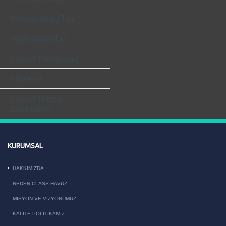
Kimyasallar/Tuz
Aydınlatmalar
Havuz Pompaları
Filtreler
Havuz Isıtma
Sistemleri
KURUMSAL
HAKKIMIZDA
NEDEN CLASS HAVUZ
MISYON VE VIZYONUMUZ
KALITE POLITIKAMIZ