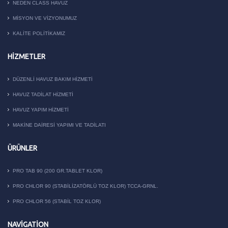
NEDEN CLASS HAVUZ
MISYON VE VIZYONUMUZ
KALITE POLITIKAMIZ
HIZMETLER
DÜZENLI HAVUZ BAKIM HIZMETI
HAVUZ TADILAT HIZMETI
HAVUZ YAPIM HIZMETI
MAKİNE DAİRESİ YAPIMI VE TADİLATI
ÜRÜNLER
PRO TAB 90 (200 GR.TABLET KLOR)
PRO CHLOR 90 (STABILIZATÖRLÜ TOZ KLOR) TCCA-GRNL.
PRO CHLOR 56 (STABIL TOZ KLOR)
NAVIGATION