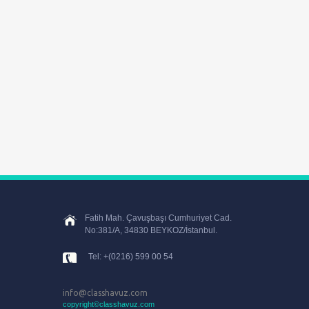
Fatih Mah. Çavuşbaşı Cumhuriyet Cad.
No:381/A, 34830 BEYKOZ/İstanbul.
Tel: +(0216) 599 00 54
info@classhavuz.com
copyright©classhavuz.com