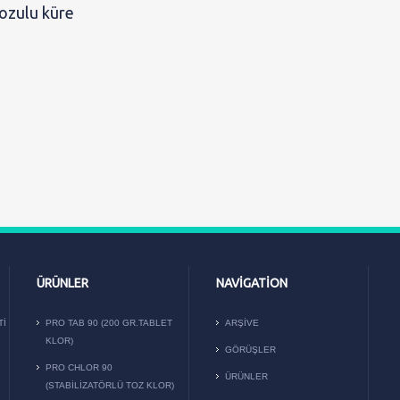
ozulu küre
ÜRÜNLER
NAVIGATION
TI
PRO TAB 90 (200 GR.TABLET
ARŞIVE
KLOR)
GÖRÜŞLER
PRO CHLOR 90
ÜRÜNLER
(STABILIZATÖRLÜ TOZ KLOR)