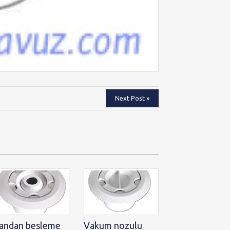
Next Post »
andan besleme
Vakum nozulu