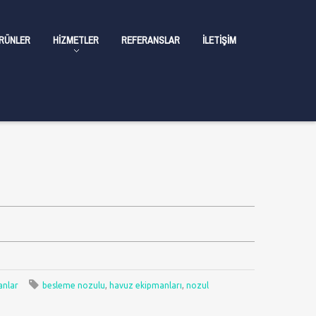
RÜNLER
HIZMETLER
REFERANSLAR
İLETIŞIM
anlar
besleme nozulu
,
havuz ekipmanları
,
nozul