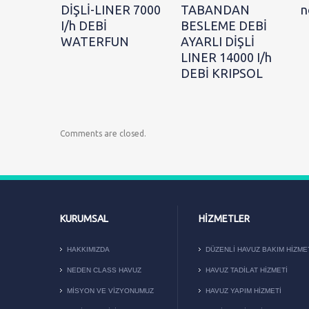
DİŞLİ-LINER 7000
TABANDAN
n
I/h DEBİ
BESLEME DEBİ
WATERFUN
AYARLI DİŞLİ
LINER 14000 I/h
DEBİ KRIPSOL
Comments are closed.
KURUMSAL
HIZMETLER
HAKKIMIZDA
DÜZENLI HAVUZ BAKIM HIZME
NEDEN CLASS HAVUZ
HAVUZ TADILAT HIZMETI
MISYON VE VIZYONUMUZ
HAVUZ YAPIM HIZMETI