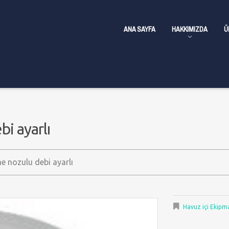
ANA SAYFA
HAKKIMIZDA
Ü
i ayarlı
 nozulu debi ayarlı
Havuz içi Ekipm